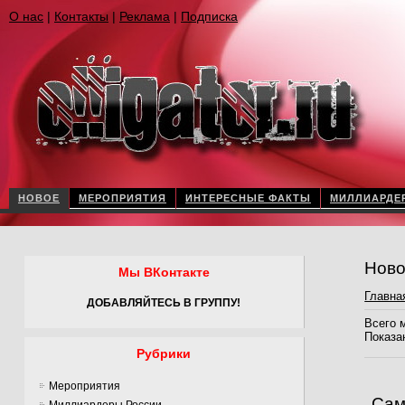
О нас
|
Контакты
|
Реклама
|
Подписка
НОВОЕ
МЕРОПРИЯТИЯ
ИНТЕРЕСНЫЕ ФАКТЫ
МИЛЛИАРДЕ
Ново
Мы ВКонтакте
Главна
ДОБАВЛЯЙТЕСЬ В ГРУППУ!
Всего 
Показа
Рубрики
Мероприятия
Сам
Миллиардеры России