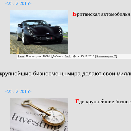
<25.12.2015>
Б
ританская автомобильна
Авто
| Просмотров: 16091 | Добавил:
EmiL
| Дата:
25.12.2015
|
Комментарии (0)
 крупнейшие бизнесмены мира делают свои мил
<25.12.2015>
Г
де крупнейшие бизнес