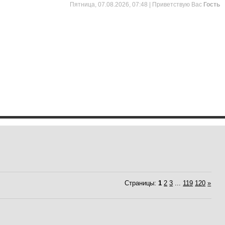
Пятница, 07.08.2026, 07:48 |
Приветствую Вас
Гость
Страницы
:
1
2
3
...
119
120
»