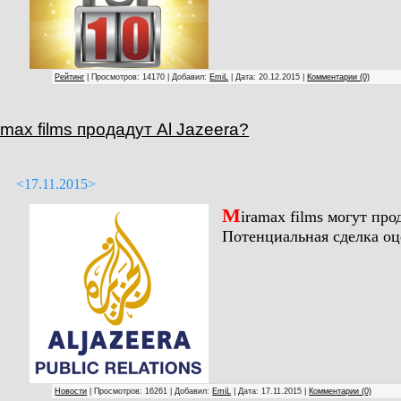
Рейтинг
| Просмотров: 14170 | Добавил:
EmiL
| Дата:
20.12.2015
|
Комментарии (0)
amax films продадут Al Jazeera?
<17.11.2015>
M
iramax films могут про
Потенциальная сделка оце
Новости
| Просмотров: 16261 | Добавил:
EmiL
| Дата:
17.11.2015
|
Комментарии (0)