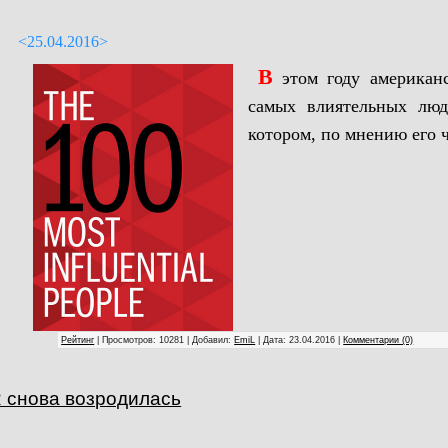
<25.04.2016>
В
этом году американ
самых влиятельных люд
котором, по мнению его ч
Рейтинг
| Просмотров: 10281 | Добавил:
EmiL
| Дата:
23.04.2016
|
Комментарии (0)
 снова возродилась