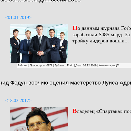
<01.01.2019>
П
о данным журнала Forb
заработали $485 млрд. За
тройку лидеров вошли...
Рейтинг
| Просмотров: 6977 | Добавил:
EmiL
| Дата:
02.12.2019
|
Комментарии (0)
нид Федун воочию оценил мастерство Луиса Адр
<18.03.2017>
В
ладелец «Спартака» поб