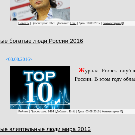
Новости
| Просмотров: 8371 | Добавил:
EmiL
| Дата:
18.03.2017
|
Комментарии (0)
ые богатые люди России 2016
<03.08.2016>
Ж
урнал Forbes опуб
России. В этом году обла
Рейтинг
| Просмотров: 9484 | Добавил:
EmiL
| Дата:
03.08.2016
|
Комментарии (0)
ые влиятельные люди мира 2016