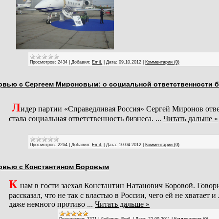
Просмотров:
2434
|
Добавил:
EmiL
|
Дата:
09.10.2012
|
Комментарии (0)
рвью с Сергеем Мироновым: о социальной ответственности б
Л
идер партии «Справедливая Россия»
Сергей Миронов отв
стала социальная ответственность бизнеса.
...
Читать дальше »
Просмотров:
2264
|
Добавил:
EmiL
|
Дата:
10.04.2012
|
Комментарии (0)
рвью с Константином Боровым
К
нам в гости заехал Константин Натанович Боровой. Говор
рассказал, что не так с властью в России, чего ей не хватает 
даже немного противо
...
Читать дальше »
Просмотров:
3371
|
Добавил:
EmiL
|
Дата:
22.09.2011
|
Комментарии (0)