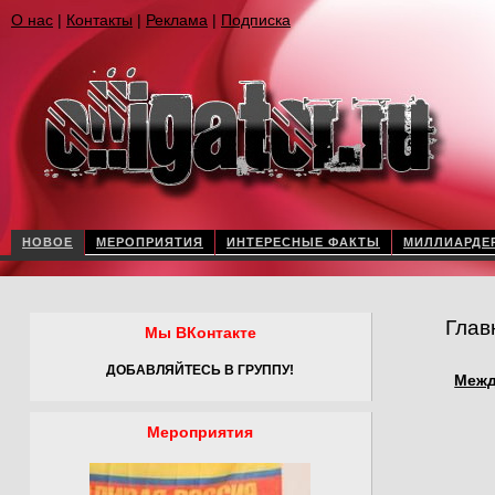
О нас
|
Контакты
|
Реклама
|
Подписка
НОВОЕ
МЕРОПРИЯТИЯ
ИНТЕРЕСНЫЕ ФАКТЫ
МИЛЛИАРДЕ
Глав
Мы ВКонтакте
ДОБАВЛЯЙТЕСЬ В ГРУППУ!
Межд
Мероприятия