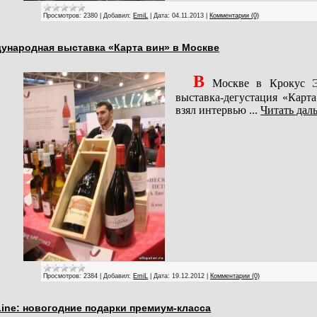
Просмотров:
2380
|
Добавил:
EmiL
|
Дата:
04.11.2013
|
Комментарии (0)
ународная выставка «Карта вин» в Москве
В
Москве в Крокус Эк
выставка-дегустация «Карта
взял интервью
...
Читать дал
Просмотров:
2384
|
Добавил:
EmiL
|
Дата:
19.12.2012
|
Комментарии (0)
Line: новогодние подарки премиум-класса