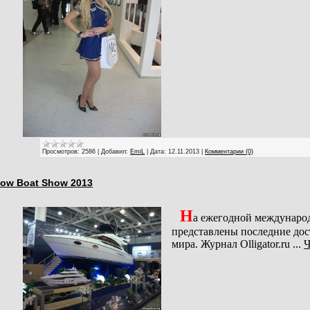
Просмотров:
2586
|
Добавил:
EmiL
|
Дата:
12.11.2013
|
Комментарии (0)
ow Boat Show 2013
Н
а ежегодной междунаро
представлены последние дос
мира. Журнал Olligator.ru
...
Ч