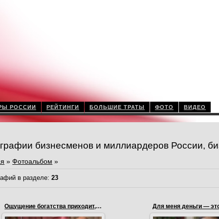
РЫ РОССИИ
РЕЙТИНГИ
БОЛЬШИЕ ТРАТЫ
ФОТО
ВИДЕО
графии бизнесменов и миллиардеров России, би
ая
»
Фотоальбом
»
афий в разделе
:
23
Ощущение богатства приходит, когда
Для меня деньги — эт