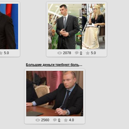
07.02.2012
В малом бизнесе я ничего не
езет.
понимаю, только в крупном. А
н)
женитьба - это самый сложный
малый бизнес. (Михаил Пр...
EmiL
5.0
2078
0
5.0
Большие деньги требуют большой культуры.
07.02.2012
Большие деньги требуют
большой культуры. (Владимир
Потанин)
EmiL
2560
0
4.0