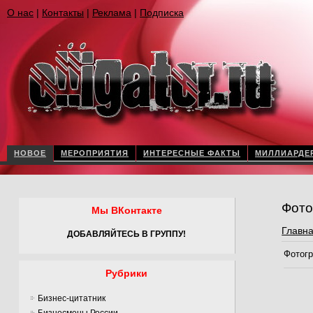
О нас
|
Контакты
|
Реклама
|
Подписка
НОВОЕ
МЕРОПРИЯТИЯ
ИНТЕРЕСНЫЕ ФАКТЫ
МИЛЛИАРДЕ
Фото
Мы ВКонтакте
Главн
ДОБАВЛЯЙТЕСЬ В ГРУППУ!
Фотогр
Рубрики
Бизнес-цитатник
Бизнесмены России