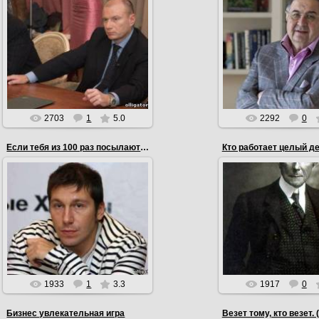
17.03.2012
17.03.2012
Для меня деньги — это
Ощущение богатства приходит,
Они дают возможност
когда ты сам за себя можешь
чего-то, могут быть
заплатить. (Владимир Потанин)
твоих достижений, и
EmiL
EmiL
2703
1
5.0
2292
0
Если тебя из 100 раз посылают 99
Кто работает целый д
16.03.2012
16.03.2012
Если тебя из 100 раз посылают
Кто работает целый д
99, значит, твой бизнес на грани
некогда зарабатывать
рентабельности. (Евгений
(Джон Рокфелле
Чичиваркин)
EmiL
EmiL
1933
1
3.3
1917
0
Бизнес увлекательная игра