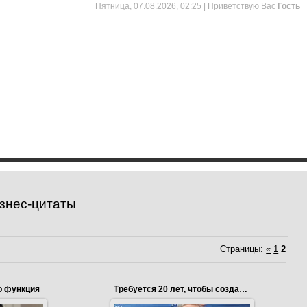
Пятница, 07.08.2026, 02:25 |
Приветствую Вас
Гость
знес-цитаты
Страницы
:
«
1
2
о функция
Требуется 20 лет, чтобы создать репутацию