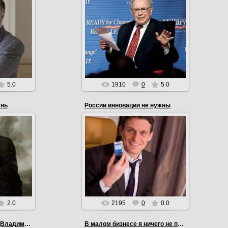
17.03.2012
 функция.
Требуется 20 лет, чтобы
ь достичь
создать репутацию, и 5 минут,
 мерилом
чтобы ее разрушить. (Уоррен
ли,...
Баффет)
EmiL
5.0
1910
0
5.0
ень
России инновации не нужны
12.03.2012
России инновации не нужны. Мы
ень, тому
настолько отстали, что нам
 деньги.
нужно все просто копировать.
р)
(Олег Тиньков)
EmiL
2.0
2195
0
0.0
Везет тому, кто везет. (Владимир Лисин)
В малом бизнесе я ничего не понимаю, только в круп