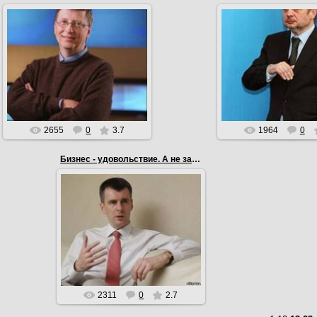
11.03.2012
07.02.2012
Бизнес - увлекательная игра, в
которой максимум азарта
Везет тому, кто в
сочетается с минимум правил, а
(Владимир Лиси
счет
в этой игре ведется...
EmiL
EmiL
2655
0
3.7
1964
0
Бизнес - удовольствие. А не зарабатывание средств
07.02.2012
Бизнес - удовольствие. А не
зарабатывание средств к
существованию. (Михаил
Прохоров)
EmiL
2311
0
2.7