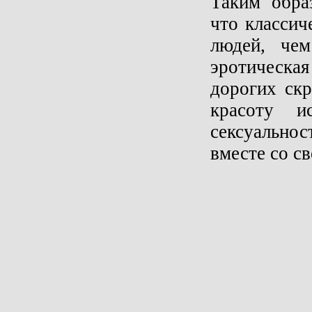
Таким образ
что классич
людей, че
эротическа
дорогих ск
красоту и
сексуально
вместе со с