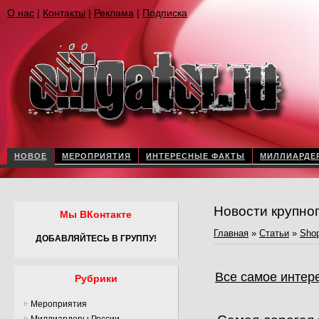
О нас
|
Контакты
|
Реклама
|
Подписка
НОВОЕ
МЕРОПРИЯТИЯ
ИНТЕРЕСНЫЕ ФАКТЫ
МИЛЛИАРДЕ
Новости крупно
Мы ВКонтакте
Главная
»
Статьи
»
Shop
ДОБАВЛЯЙТЕСЬ В ГРУППУ!
Все самое интер
Рубрики
Мероприятия
Миллиардеры России