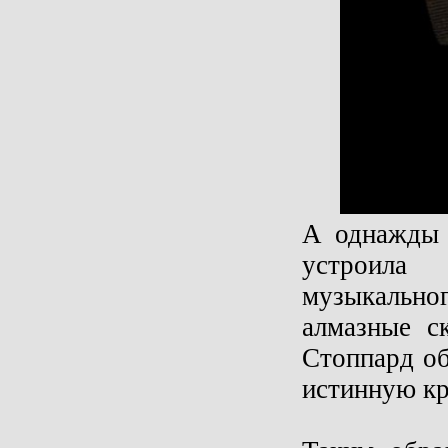
А однажды 
устроила
музыкально
алмазные с
Стоппард об
истинную к