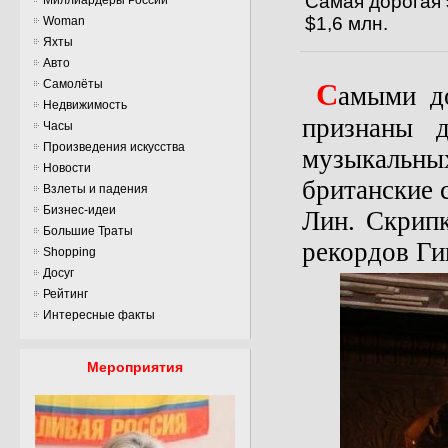
Самая дорогая 
$1,6 млн.
Woman
Яхты
Авто
Самолёты
С
амыми д
Недвижимость
признаны д
Часы
Произведения искусства
музыкальны
Новости
британские 
Взлеты и падения
Бизнес-идеи
Лин. Скрипк
Большие Траты
рекордов Ги
Shopping
Досуг
Рейтинг
Интересные факты
Мероприятия