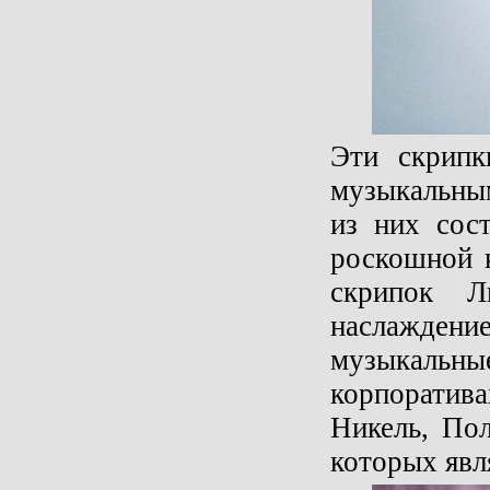
Эти скрипк
музыкальным
из них сост
роскошной 
скрипок 
наслаждени
музыкальн
корпоратива
Никель, По
которых явл