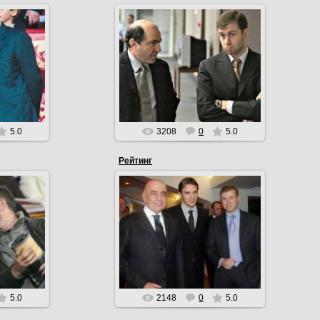
27.04.2010
В октябре 2007 Березовский лично
вручил Роману Абрамовичу
брамовича
повестку в суд, бизнесмен
считает , что его бывший
партнёр ...
EmiL
5.0
3208
0
5.0
Рейтинг
27.04.2010
В марте 2009 года,
зета «The
предприниматель занял 51 место
о рождении
в списке миллиардеров со всего
амовича
мира
EmiL
5.0
2148
0
5.0