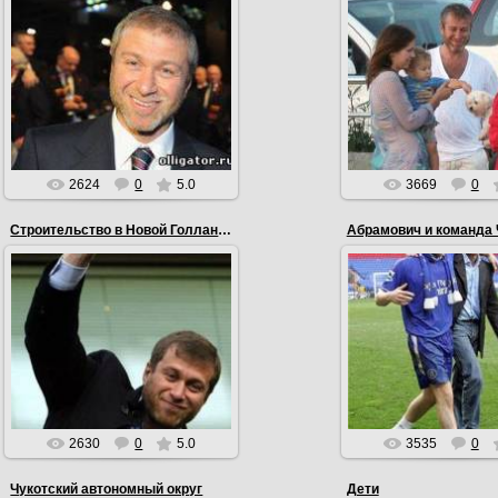
21.02.2011
24.01.2011
Роман Абрамович в феврале 2011
Специально для годова
года продал остальные
Абрамовича Аарона гол
принадлежащие ему 25% акций
актер Бен Стиллер 
Первого канала миллиардеру
Санта-Клауса за $1
Юрию Кова...
EmiL
EmiL
2624
0
5.0
3669
0
Строительство в Новой Голландии
Абрамович и команда
02.12.2010
В ноябре 2010 года, учрежденная
06.08.2010
Романом Абрамовичем
строительная компания ООО
"Новая Голландия Девелопмент",
EmiL
выиграла...
EmiL
2630
0
5.0
3535
0
Чукотский автономный округ
Дети