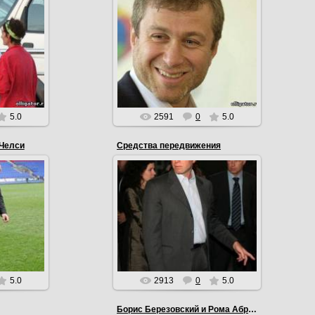
24.01.2011
лого сына
Абрамович потратил на Новый
ливудский
год $7,5 млн. и встретил его с
сыграл
голливудскими звездами: Джордж
 млн..
Лукас, Деми Мур, Эштон Катч...
EmiL
5.0
2591
0
5.0
 Челси
Средства передвижения
27.04.2010
Абрамович владеет Ferrari FXX,
стоимостью 2,2 млн долл. всего
произведено 30 таких
автомобилей. Он также владеет
Buga...
EmiL
5.0
2913
0
5.0
Борис Березовский и Рома Абрамович