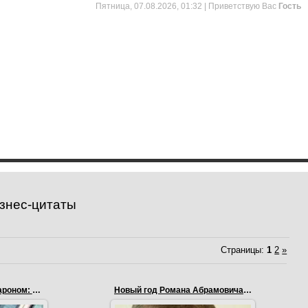
Пятница, 07.08.2026, 01:32 |
Приветствую Вас
Гость
знес-цитаты
Страницы
:
1
2
»
Абрамович с сыном Аароном: Новый год 2011
Новый год Романа Абрамовича 2011