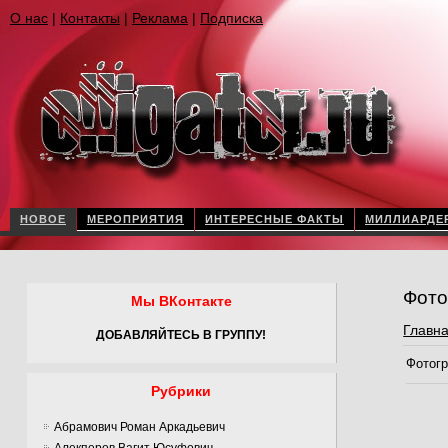
О нас
|
Контакты
|
Реклама
|
Подписка
НОВОЕ
МЕРОПРИЯТИЯ
ИНТЕРЕСНЫЕ ФАКТЫ
МИЛЛИАРДЕ
Фото
Мы ВКонтакте
Главн
ДОБАВЛЯЙТЕСЬ В ГРУППУ!
Фотогр
Рубрики
Абрамович Роман Аркадьевич
Алекперов Вагит Юсуфович