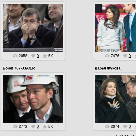
27.04.2010
27.04.2010
22 октября 2008 года Роман был
избран на пост председателя
От второго брака у А
думы Чукотского автономного
пять детей
округа. Кандидатуру Романа Абр...
EmiL
EmiL
2058
0
5.0
7476
0
Боинг 767-33A/ER
Дарья Жукова
27.04.2010
27.04.2010
Роману принадлежит частный
5 декабря 2009 года га
Боинг 767-33A/ER, известный как
Daily Mirror» сообщила 
«Бандит» из-за деталей покраски
сына Жуковой и Абр
кабины
EmiL
EmiL
3772
0
5.0
3074
0