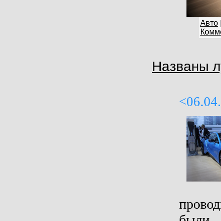
Авто
Комме
Названы л
<06.04
провод
были