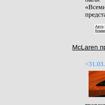
«Всем
предст
Авто
Комме
McLaren п
<31.03