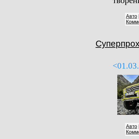
творен
Авто
Комме
Суперпрох
<01.03
Авто
Комме