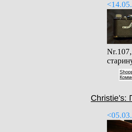
<14.05
Nr.107
старину
Shop
Комме
Christie's
<05.03