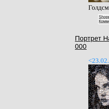
Голдсми
Shop
Комме
Портрет Н
000
<23.02