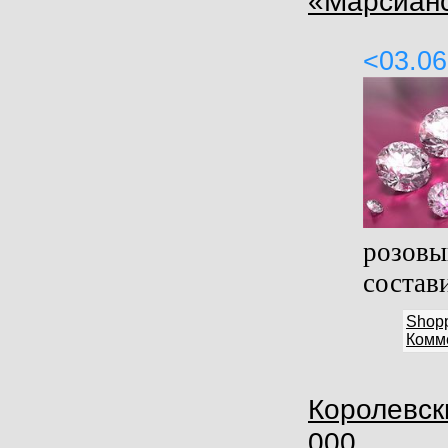
«Марсианс
<03.06
розов
состави
Shop
Комме
Королевск
000