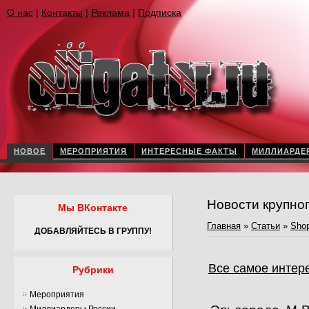
О нас
|
Контакты
|
Реклама
|
Подписка
НОВОЕ
МЕРОПРИЯТИЯ
ИНТЕРЕСНЫЕ ФАКТЫ
МИЛЛИАРДЕ
Новости крупно
Мы ВКонтакте
Главная
»
Статьи
»
Shop
ДОБАВЛЯЙТЕСЬ В ГРУППУ!
Все самое интер
Рубрики
Мероприятия
Миллиардеры России