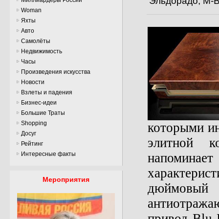
Эльдорадо, М-
Woman
Яхты
Авто
Самолёты
Недвижимость
Часы
Произведения искусства
Новости
Взлеты и падения
Бизнес-идеи
Большие Траты
Shopping
которыми ин
Досуг
элитной к
Рейтинг
Интересные факты
напоминает
характерист
Мероприятия
дюймовый 
антиотража
привод Blu-